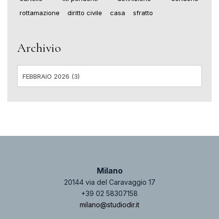
rottamazione
diritto civile
casa
sfratto
Archivio
Milano
20144 via del Caravaggio 17
+39 02 58307158
milano@studiodir.it