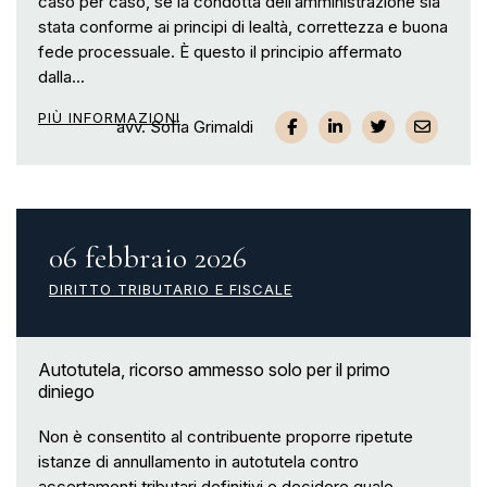
caso per caso, se la condotta dell’amministrazione sia
stata conforme ai principi di lealtà, correttezza e buona
fede processuale. È questo il principio affermato
dalla...
PIÙ INFORMAZIONI
avv. Sofia Grimaldi
06 febbraio 2026
DIRITTO TRIBUTARIO E FISCALE
Autotutela, ricorso ammesso solo per il primo
diniego
Non è consentito al contribuente proporre ripetute
istanze di annullamento in autotutela contro
accertamenti tributari definitivi e decidere quale