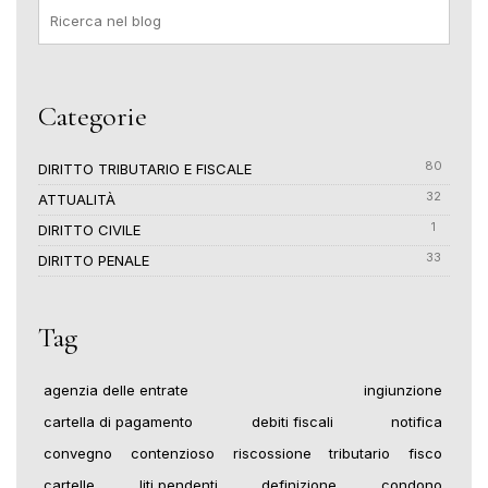
Categorie
80
DIRITTO TRIBUTARIO E FISCALE
32
ATTUALITÀ
1
DIRITTO CIVILE
33
DIRITTO PENALE
Tag
agenzia delle entrate
ingiunzione
cartella di pagamento
debiti fiscali
notifica
convegno
contenzioso
riscossione
tributario
fisco
cartelle
liti pendenti
definizione
condono